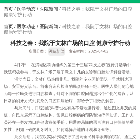
首页
医学动态
医院新闻
科技之春：我院于文林广场的口腔
/
/
/
健康守护行动
首页
医学动态
医院新闻
科技之春：我院于文林广场的口腔
/
/
/
健康守护行动
科技之春：我院于文林广场的口腔 健康守护行动
医院新闻
所属分类：
发布时间： 2025-04-02
4月2日，在渭城区科协组织的第三十三届“科技之春”宣传月活动中，
我院积极参与，于文林广场开展了意义非凡的义诊和口腔知识科普活动。
活动当日，文林广场热闹非凡。我院的专业医护团队一早就到达现
场，安置好义诊台。前来咨询和检查的民众络绎不绝。医护人员们耐心地
为每一位民众进行口腔检查，针对不同的口腔问题提出个性化的建议，从
日常的刷牙方式到复杂的口腔疾病治疗，都给予了细致的解答。
与此同时，口腔知识科普也在有条不紊地进行着。通过图文并茂的展
板，向民众展示了口腔结构、常见口腔疾病的预防和治疗等知识。工作人
员还在一旁发放口腔健康宣传手册，用通俗易懂的语言讲解口腔保健的重
要性，例如正确的刷牙时间、如何选择合适的牙刷和牙膏等。
此次活动，我院以实际行动践行了提高全民科学素养的宗旨。通过义