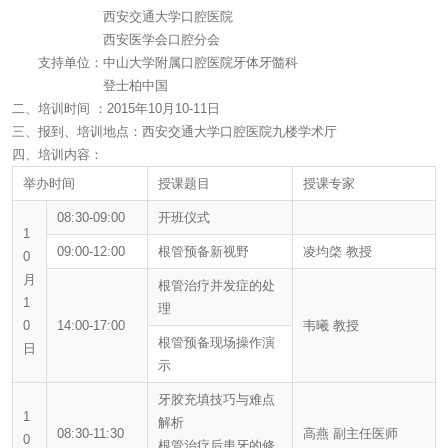
西安交通大学口腔医院
西安医学会口腔分会
支持单位：中山大学附属口腔医院牙体牙髓科
登士柏中国
二、培训时间 ：2015年10月10-11日
三、报到、培训地点：西安交通大学口腔医院九楼学术厅
四、培训内容：
举办时间
授课题目
授课专家
08:30-09:00
开班仪式
1
09:00-12:00
根管预备新视野
凌均棨 教授
0
月
根管治疗并发症的处
1
理
0
14:00-17:00
韦曦 教授
根管预备现场操作演
日
示
牙胶充填技巧与难点
1
解析
08:30-11:30
高燕 副主任医师
0
根管治疗后患牙的修