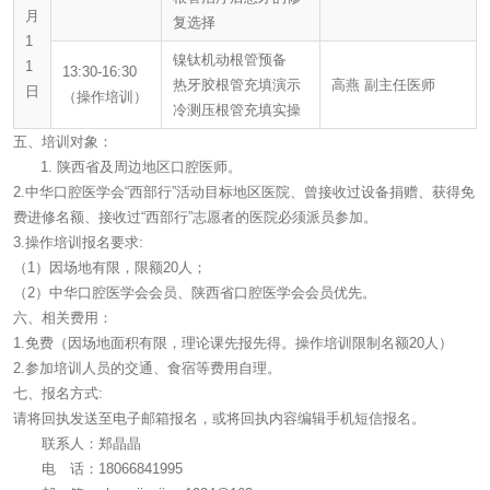
月
复选择
1
镍钛机动根管预备
1
13:30-16:30
热牙胶根管充填演示
高燕 副主任医师
日
（操作培训）
冷测压根管充填实操
五、培训对象：
陕西省及周边地区口腔医师。
2.中华口腔医学会“西部行”活动目标地区医院、曾接收过设备捐赠、获得免
费进修名额、接收过“西部行”志愿者的医院必须派员参加。
3.操作培训报名要求:
（1）因场地有限，限额20人；
（2）中华口腔医学会会员、陕西省口腔医学会会员优先。
六、相关费用：
1.免费（因场地面积有限，理论课先报先得。操作培训限制名额20人）
2.参加培训人员的交通、食宿等费用自理。
七、报名方式:
请将回执发送至电子邮箱报名，或将回执内容编辑手机短信报名。
联系人：郑晶晶
电 话：18066841995